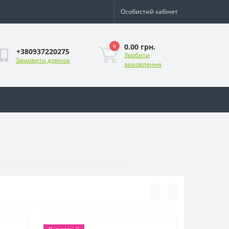
Особистий кабінет
0.00 грн.
0
+380937220275
Зробити
Замовити дзвінок
замовлення