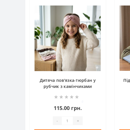
Дитяча пов'язка-тюрбан у
Пі
рубчик з камінчиками
0
115.00 грн.
-
+