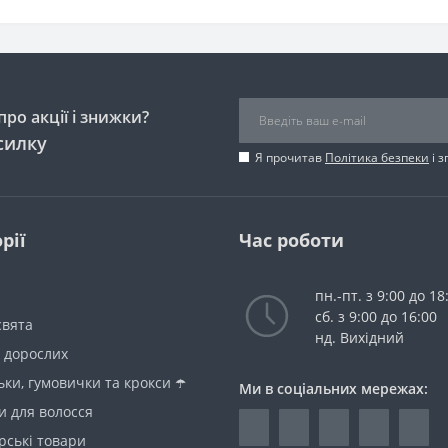
ро акції і знижки?
силку
Я прочитав
Політика безпеки
і 
рії
Час роботи
пн.-пт. з 9:00 до 18
сб. з 9:00 до 16:00
свята
нд. Вихідний
 дорослих
ки, гумовички та крокси ☂️
Ми в соціальних мережах:
и для волосся
рські товари