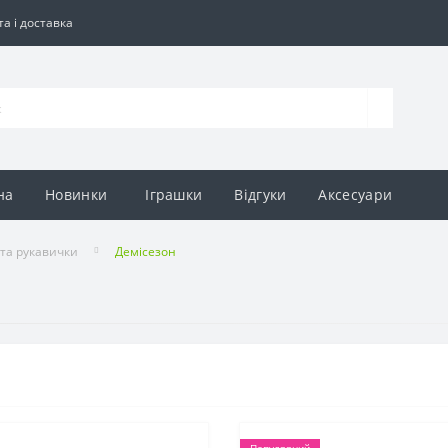
а і доставка
на
Новинки
Іграшки
Відгуки
Аксесуари
 та рукавички
Демісезон