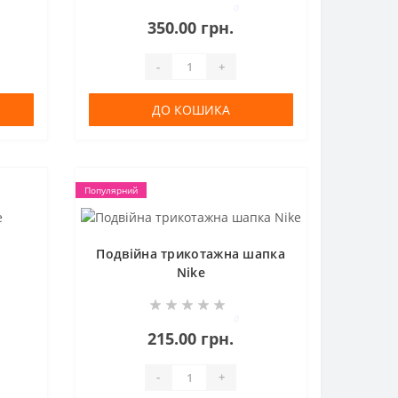
0
350.00 грн.
-
+
ДО КОШИКА
Популярний
e
Подвійна трикотажна шапка
Nike
0
215.00 грн.
-
+