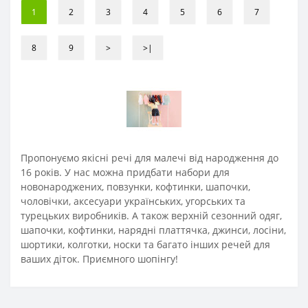
1
2
3
4
5
6
7
8
9
>
>|
Пропонуємо якісні речі для малечі від народження до
16 років. У нас можна придбати набори для
новонароджених, повзунки, кофтинки, шапочки,
чоловічки, аксесуари українських, угорських та
турецьких виробників. А також верхній сезонний одяг,
шапочки, кофтинки, нарядні платтячка, джинси, лосіни,
шортики, колготки, носки та багато інших речей для
ваших діток. Приємного шопінгу!