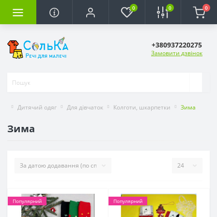
0
0
0
+380937220275
Замовити дзвінок
Дитячий одяг
Для дівчаток
Колготи, шкарпетки
Зима
Зима
Популярний
Популярний