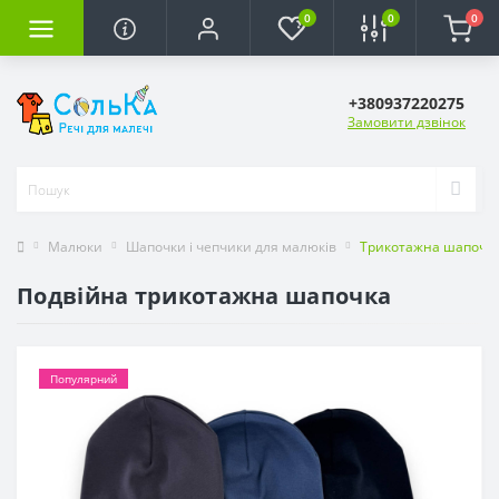
0
0
0
+380937220275
Замовити дзвінок
Малюки
Шапочки і чепчики для малюків
Трикотажна шапочк
Подвійна трикотажна шапочка
Популярний