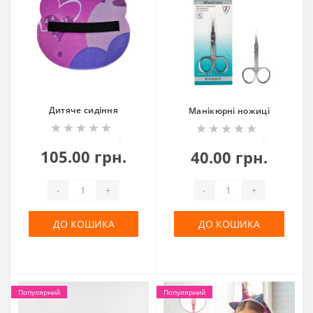
Дитяче сидіння
Манікюрні ножиці
0
0
105.00 грн.
40.00 грн.
-
+
-
+
ДО КОШИКА
ДО КОШИКА
Популярний
Популярний